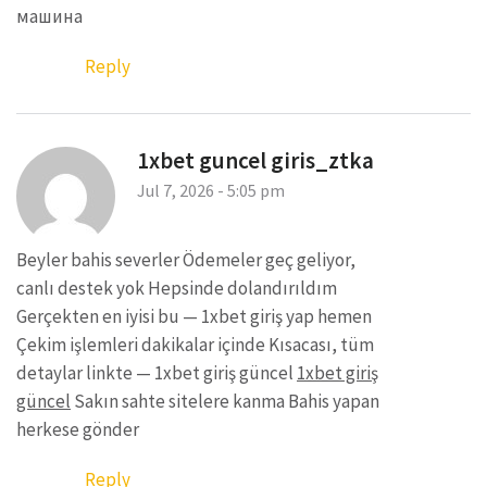
машина
Reply
1xbet guncel giris_ztka
Jul 7, 2026 - 5:05 pm
Beyler bahis severler Ödemeler geç geliyor,
canlı destek yok Hepsinde dolandırıldım
Gerçekten en iyisi bu — 1xbet giriş yap hemen
Çekim işlemleri dakikalar içinde Kısacası, tüm
detaylar linkte — 1xbet giriş güncel
1xbet giriş
güncel
Sakın sahte sitelere kanma Bahis yapan
herkese gönder
Reply