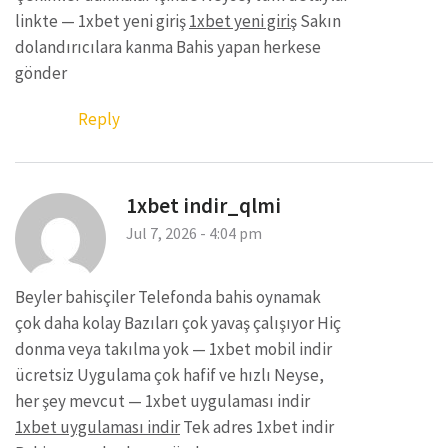
linkte — 1xbet yeni giriş
1xbet yeni giriş
Sakın
dolandırıcılara kanma Bahis yapan herkese
gönder
Reply
1xbet indir_qlmi
Jul 7, 2026 - 4:04 pm
Beyler bahisçiler Telefonda bahis oynamak
çok daha kolay Bazıları çok yavaş çalışıyor Hiç
donma veya takılma yok — 1xbet mobil indir
ücretsiz Uygulama çok hafif ve hızlı Neyse,
her şey mevcut — 1xbet uygulaması indir
1xbet uygulaması indir
Tek adres 1xbet indir