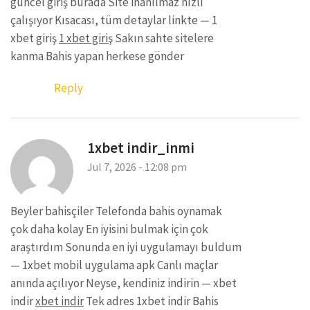
güncel giriş burada Site inanılmaz hızlı
çalışıyor Kısacası, tüm detaylar linkte — 1
xbet giriş
1 xbet giriş
Sakın sahte sitelere
kanma Bahis yapan herkese gönder
Reply
1xbet indir_inmi
Jul 7, 2026 - 12:08 pm
Beyler bahisçiler Telefonda bahis oynamak
çok daha kolay En iyisini bulmak için çok
araştırdım Sonunda en iyi uygulamayı buldum
— 1xbet mobil uygulama apk Canlı maçlar
anında açılıyor Neyse, kendiniz indirin — xbet
indir
xbet indir
Tek adres 1xbet indir Bahis