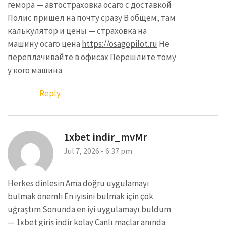
гемора — автостраховка осаго с доставкой
Полис пришел на почту сразу В общем, там
калькулятор и цены — страховка на
машину осаго цена
https://osagopilot.ru
Не
переплачивайте в офисах Перешлите тому
у кого машина
Reply
1xbet indir_mvMr
Jul 7, 2026 - 6:37 pm
Herkes dinlesin Ama doğru uygulamayı
bulmak önemli En iyisini bulmak için çok
uğraştım Sonunda en iyi uygulamayı buldum
— 1xbet giriş indir kolay Canlı maçlar anında