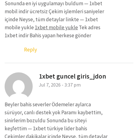
Sonunda en iyi uygulamayı buldum — 1xbet
mobil indir ücretsiz Çekim işlemleri saniyeler
içinde Neyse, tüm detaylar linkte — 1xbet
mobile yukle
1xbet mobile yukle
Tek adres
1xbet indir Bahis yapan herkese gönder
Reply
1xbet guncel giris_jdon
Jul 7, 2026 - 3:37 pm
Beyler bahis severler Ödemeler aylarca
sürüyor, canlı destek yok Paramı kaybettim,
sinirlerim bozuldu Sonunda bu siteyi
keşfettim — 1xbet türkiye lider bahis
Çekimler dakikalar içinde Neyse, tüm detaylar