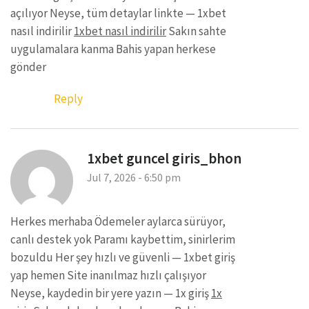
açılıyor Neyse, tüm detaylar linkte — 1xbet
nasıl indirilir
1xbet nasıl indirilir
Sakın sahte
uygulamalara kanma Bahis yapan herkese
gönder
Reply
1xbet guncel giris_bhon
Jul 7, 2026 - 6:50 pm
Herkes merhaba Ödemeler aylarca sürüyor,
canlı destek yok Paramı kaybettim, sinirlerim
bozuldu Her şey hızlı ve güvenli — 1xbet giriş
yap hemen Site inanılmaz hızlı çalışıyor
Neyse, kaydedin bir yere yazın — 1x giriş
1x