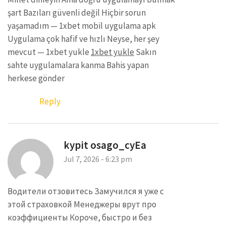
şart Bazıları güvenli değil Hiçbir sorun
yaşamadım — 1xbet mobil uygulama apk
Uygulama çok hafif ve hızlı Neyse, her şey
mevcut — 1xbet yukle
1xbet yukle
Sakın
sahte uygulamalara kanma Bahis yapan
herkese gönder
Reply
kypit osago_cyEa
Jul 7, 2026 - 6:23 pm
Водители отзовитесь Замучился я уже с
этой страховкой Менеджеры врут про
коэффициенты Короче, быстро и без