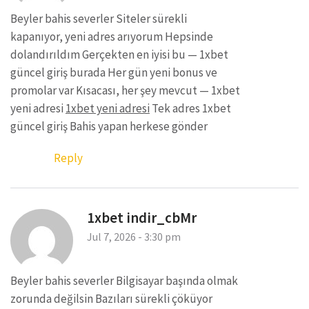
Beyler bahis severler Siteler sürekli
kapanıyor, yeni adres arıyorum Hepsinde
dolandırıldım Gerçekten en iyisi bu — 1xbet
güncel giriş burada Her gün yeni bonus ve
promolar var Kısacası, her şey mevcut — 1xbet
yeni adresi
1xbet yeni adresi
Tek adres 1xbet
güncel giriş Bahis yapan herkese gönder
Reply
1xbet indir_cbMr
Jul 7, 2026 - 3:30 pm
Beyler bahis severler Bilgisayar başında olmak
zorunda değilsin Bazıları sürekli çöküyor