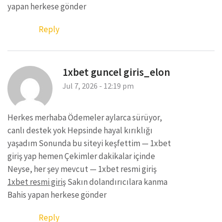
yapan herkese gönder
Reply
1xbet guncel giris_elon
Jul 7, 2026 - 12:19 pm
Herkes merhaba Ödemeler aylarca sürüyor,
canlı destek yok Hepsinde hayal kırıklığı
yaşadım Sonunda bu siteyi keşfettim — 1xbet
giriş yap hemen Çekimler dakikalar içinde
Neyse, her şey mevcut — 1xbet resmi giriş
1xbet resmi giriş
Sakın dolandırıcılara kanma
Bahis yapan herkese gönder
Reply