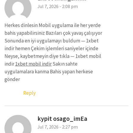
Jul 7, 2026 - 2:08 pm
Herkes dinlesin Mobil uygulama ile her yerde
bahis yapabilirsiniz Bazıları çok yavaş çalışıyor
Sonunda en iyi uygulamayı buldum — 1xbet
indir hemen Çekim işlemleri saniyeler içinde
Neyse, kaybetmeyin diye tıkla — 1xbet mobil
indir
1xbet mobil indir
Sakın sahte
uygulamalara kanma Bahis yapan herkese
gönder
Reply
kypit osago_imEa
Jul 7, 2026 - 2:27 pm